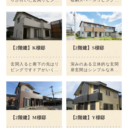
りが付いた玄関リビング
収納スペースリビングの
ダイニングキッチン洗面
壁も扉を開けたら収納ス
所手すりを付けたトイレ
ペース畳間収納スペース
もしっかりありますお手
洗い場はかわいい壁紙浴
室乾燥バー トイレも木目
調でそろえています２階
手洗い場広いクローゼッ
トその廊下を進むと奥
【2階建】K様邸
【2階建】S様邸
[…]
玄関入ると廊下の先はリ
深みのある立体的な玄関
ビングですドアがいくつ
扉玄関はシンプルな木目
もありますね カウンター
の廊下 収納扉も同じも木
キッチンから広々と見渡
目でやさしい緑の置物も
せます手前の引き戸の奥
映えそうリビング入ると
には畳間落ち着く空間で
L字のオープンキッチン
すしっかり収納できます
奥のお部屋に続く扉も見
勝手口が近いキッチン 通
えます近づいてみましょ
路の広さもありますキッ
う置き場が十分のシステ
チンからの目線です […]
ムキッチン 勝手口 […]
【2階建】M様邸
【2階建】Y様邸