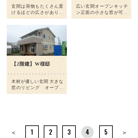
玄関は荷物もたくさん置
広い玄関オープンキッチ
けるほどの広さがありま
ン正面の小さな窓が可愛
すニッチがお洒落照明が
らしい和室があります陽
近いリビング こだわりま
当りいいですねキッチン
した畳のお部屋もありま
の奥にはすぐ勝手口キッ
すなんと畳の床下収納
チン側から見ると奥に続
が！ テレビを置くスペー
いています大きい鏡の手
スもバッチリ陽当りいい
洗い場トイレバスルーム
ので勉強がはかどりそう
も広い2階へ上がってみ
キッチンから見渡せま
ましょう踊り場に窓から
【2階建】W様邸
[…]
[…]
木材が優しい玄関 大きな
窓のリビング オープン
キッチン 見渡せます 木
目の床が暖かそう 畳間も
あります ランドリールー
ム その向かいは洗面所で
す トイレの手すりはうれ
しいですね 階段裏のちょ
＜
1
2
3
4
5
＞
っとした収納 階 […]