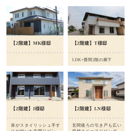
【2階建】MK様邸
【2階建】T様邸
LDK+畳間2階の廊下
【2階建】I様邸
【2階建】I.N様邸
扉がスタイリッシュ手す
玄関後ろの引き戸も広い