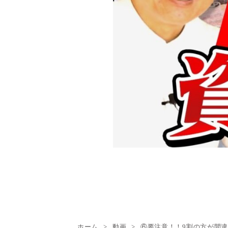
ホーム
動画
⑥要注意！！9割の方が間