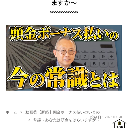
ますか～
ホーム
動画
⑪【新築】頭金ボーナス払いのいまの
投稿日：
2025.02.20
常識～あなたは頭金をはらいますか～