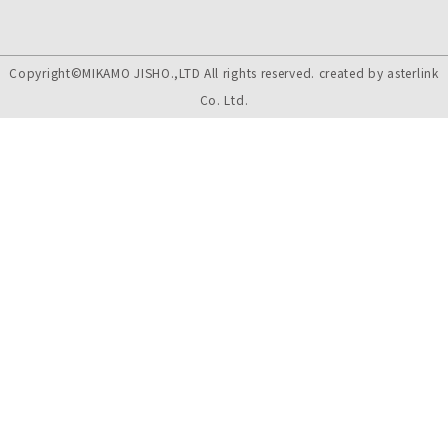
Copyright©MIKAMO JISHO.,LTD All rights reserved. created by
asterlink
Co. Ltd.