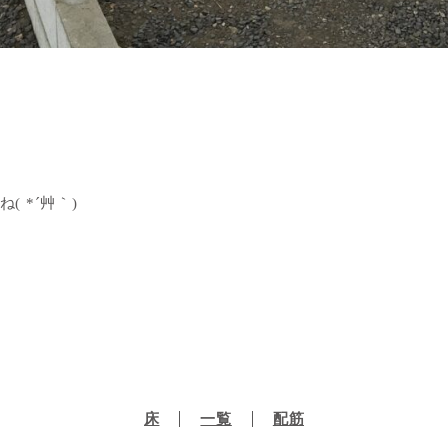
 *´艸｀)
床
一覧
配筋