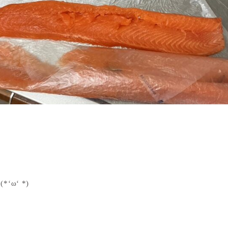
ω‘ *)