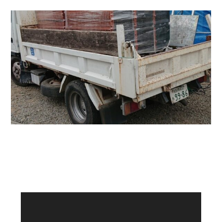
動
画
プ