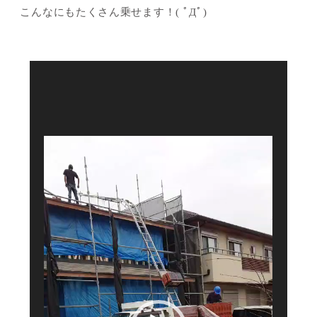
こんなにもたくさん乗せます！( ﾟДﾟ)
動
画
プ
レ
ー
ヤ
ー