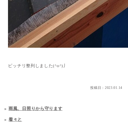
ピッチリ整列しました(^o^)丿
投稿日：
2023.01.14
雨風、日照りから守ります
着々と