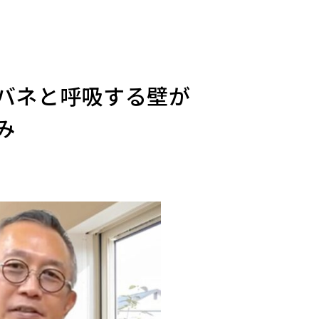
くバネと呼吸する壁が
み